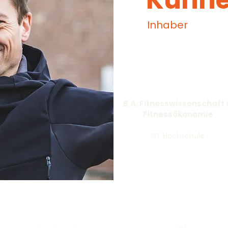
Kühne
Inhaber
B.A. Fitnesswissenschaft
Fitnessökonomie
IST Hochschule