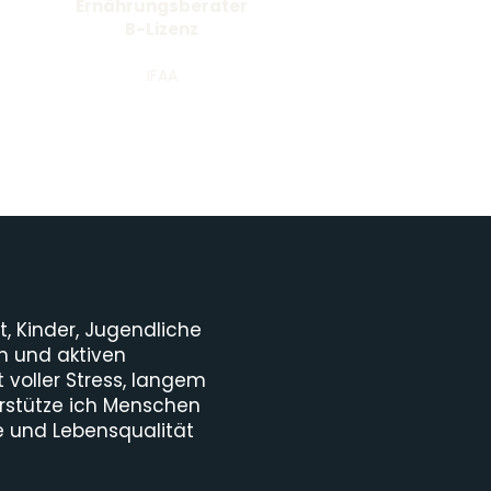
Ernährungsberater
B-Lizenz
IFAA
t, Kinder, Jugendliche
n und aktiven
it voller Stress, langem
stütze ich Menschen
e und Lebensqualität