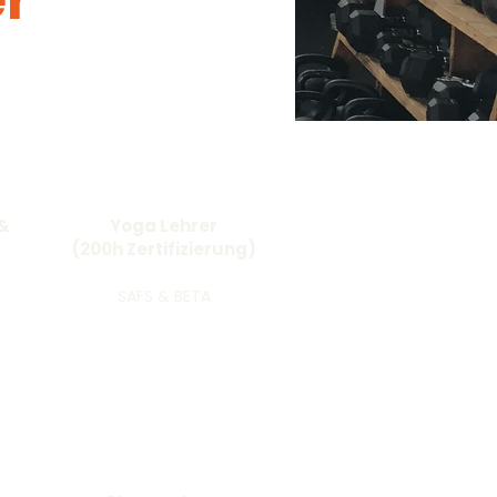
r
 &
Yoga Lehrer
(200h Zertifizierung)
SAFS & BETA