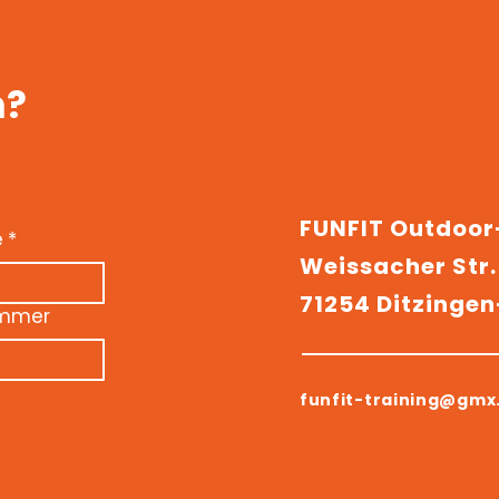
n?
FUNFIT Outdoo
e
*
Weissacher Str.
71254 Ditzinge
ummer
funfit-training@gmx