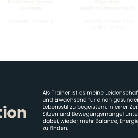
Functional Trainer
Geprüfter
A-Lizenz
Medical Fitnesscoach
Sportlerei-Akademie
Deutsche Akademie für
Medical Fitness
Als Trainer ist es meine Leidenschaf
und Erwachsene für einen gesunde
tion
Lebensstil zu begeistern. In einer Ze
Sitzen und Bewegungsmangel unter
dabei, wieder mehr Balance, Energi
zu finden.